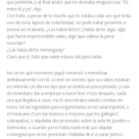
que preferiría, y al final aclaró que no deseaba ninguna cruz. “Es
entre él y yo”, dijo.
Con todo, a pesar de lo mucho que lo odiaba cada vez que tenía
uno de esos lapsos de solemnidad, no pude evitar ponerme a
pensar en el abuelo. ¿Las había dicho? ¿Había dicho algo, algo
que fuese imprescindible saber, algo que valiese la pena
recordar?
¿Las había dicho Hemingway?
Claro que sí. Sólo que nadie estuvo ahí para oírlas.
No sé en qué momento papá comenzó a mimetizar
definitivamente con él, a creer en secreto que sus vidas estaban
en sintonía. Un día me dijo que se sentía un poco pesado, y casi
de inmediato: iba a empezar a hacer box. Poco después, cada
vez que llegaba a casa, me lo encontraba viendo corridas de
toros. Se las ingeniaba para engancharlas en el canal español, o
el mexicano (“son tan buenos o mejores que los gallegos”,
subrayaba), o alquilaba documentales sobre la vida de Joselito o
Belmonte, o cuando ya no había nada más por alquilar
conseguía que se los prestaran. Hablaba de ir a cazar juntos,