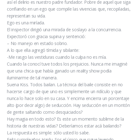
así el delirio es nuestro padre fundador. Pobre de aquel que siga
confiando en un ego que compile las vivencias que, recopiladas,
representan su vida.
Ego es una miríada.
El inspector dirigió una mirada de soslayo a la concurrencia.
Expectoró con gracia supina y sentenció:
– No manejo en estado sobrio.
A lo que ella agregó tímida y sibilante:
-Me rasgo las vestiduras cuando la culpa no es mía.
Cuando la conocí tuve todos los prejuicios. Nunca me imaginé
que una chica que había ganado un reality show podía
iluminarme de tal manera.
Suena Kiss. Todos bailan. La técnica del baile consiste en no
hacerse cargo de que uno es simplemente un ridículo y que
nunca lo hace solo en su casa. Y encima encierra un porcentaje
alto (por decir algo) de seducción. Hay seducción en un montón
de gente saltando como desquiciados?
Hay magia en todo esto? Es este un momento sublime de la
historia de nuestras vidas? Deberíamos estar acá bailando?
La respuesta es simple: sólo usted lo sabe.
Feliz cumpleaños Haidu. Sos el único que sigue leyendo.