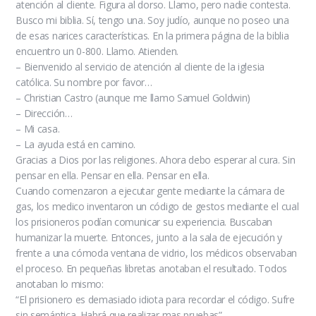
atención al cliente. Figura al dorso. Llamo, pero nadie contesta.
Busco mi biblia. Sí, tengo una. Soy judío, aunque no poseo una
de esas narices características. En la primera página de la biblia
encuentro un 0-800. Llamo. Atienden.
– Bienvenido al servicio de atención al cliente de la iglesia
católica. Su nombre por favor…
– Christian Castro (aunque me llamo Samuel Goldwin)
– Dirección…
– Mi casa.
– La ayuda está en camino.
Gracias a Dios por las religiones. Ahora debo esperar al cura. Sin
pensar en ella. Pensar en ella. Pensar en ella.
Cuando comenzaron a ejecutar gente mediante la cámara de
gas, los medico inventaron un código de gestos mediante el cual
los prisioneros podían comunicar su experiencia. Buscaban
humanizar la muerte. Entonces, junto a la sala de ejecución y
frente a una cómoda ventana de vidrio, los médicos observaban
el proceso. En pequeñas libretas anotaban el resultado. Todos
anotaban lo mismo:
“El prisionero es demasiado idiota para recordar el código. Sufre
sin semántica. Habrá que realizar mas pruebas”