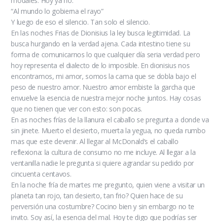
modales. Hoy ya no.
“Al mundo lo gobierna el rayo”
Y luego de eso el silencio. Tan solo el silencio.
En las noches Frias de Dionisius la ley busca legitimidad. La
busca hurgando en la verdad ajena. Cada intestino tiene su
forma de comunicarnos lo que cualquier día seria verdad pero
hoy representa el dialecto de lo imposible. En dionisius nos
encontramos, mi amor, somos la cama que se dobla bajo el
peso de nuestro amor. Nuestro amor embiste la garcha que
envuelve la esencia de nuestra mejor noche juntos. Hay cosas
que no tienen que ver con esto: son pocas.
En as noches frías de la llanura el caballo se pregunta a donde va
sin jinete. Muerto el desierto, muerta la yegua, no queda rumbo
mas que este devenir. Al llegar al McDonald’s el caballo
reflexiona: la cultura de consumo no me incluye. Al llegar a la
ventanilla nadie le pregunta si quiere agrandar su pedido por
cincuenta centavos.
En la noche fría de martes me pregunto, quien viene a visitar un
planeta tan rojo, tan desierto, tan frio? Quien hace de su
perversión una costumbre? Cocino bien y sin embargo no te
invito. Soy así, la esencia del mal. Hoy te digo que podrías ser