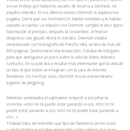
era un festejo por haberme sacado de encima a Dermott, mi
inquilino irlandés. En los últimos meses Dermott ni siquiera me
pagaba. Decía que sus hermanos lo habían estafado y le habían
vaciado la cuenta. La relación con Dermott cumplió el arco típico:
fascinación al principio, después la costumbre, al final un
desprecio casi glacial. Ahora lo extraño. Dermott estaba
obsesionado con la biografía de Pancho Villa, un libo de más de
800 páginas. Quería hacer una traducción. Trataba de instigarlo
para que averiguase un poco sobre la vida de Mario Roberto
Santucho. En su país iba a resultar más interesante que la vida de
un tipo al que todos se imaginan con la cara de Antonio
Banderas. No me hizo caso. Dermott era un extraordinario
jugador de pingpong.
Mientras volanteaba el submarino empecé a escuchar la
vocecita: «esto no te puede estar pasando a vos, esto no te
puede estar pasando a vos, esto no te puede estar pasando a
vos…»
Todavía trato de entender que tipo de fantasma se me cruzó
cuando tendría que haber empezado a desacelerar. Supongo