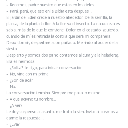
– Recemos, padre nuestro que estas en los cielos…
– Pará, pará, que eso en la Biblia esta después…
El jardín del Edén crece a nuestro alrededor. De la semilla, la
planta, de la planta la flor. A la flor va el insecto. La naturaleza es
sabia, más de lo que le conviene. Dolor en el costado izquierdo,
cuando de mí es retirada la costilla que será mi compañera.
Debo dormir, despertaré acompañado. Me rindo al poder de la
siesta.
Despierto y somos dos (si no contamos al cura y a la heladera).
Ella es hermosa.
– ¿Solita?- le digo, para iniciar conversación.
– No, vine con mi prima.
– ¿Son de acá?
– No.
La conversación termina. Siempre me pasa lo mismo.
– A que adivino tu nombre…
– ¿A ver?
Le doy suspenso al asunto, me froto la sien. Invito al cosmos a
darme la respuesta…
– ¿Eva?