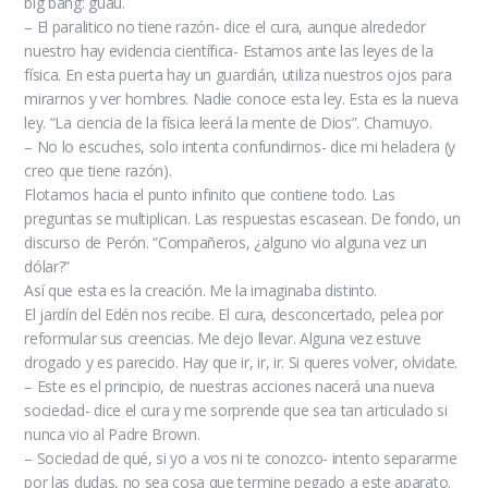
big bang: guau.
– El paralitico no tiene razón- dice el cura, aunque alrededor
nuestro hay evidencia científica- Estamos ante las leyes de la
física. En esta puerta hay un guardián, utiliza nuestros ojos para
mirarnos y ver hombres. Nadie conoce esta ley. Esta es la nueva
ley. “La ciencia de la física leerá la mente de Dios”. Chamuyo.
– No lo escuches, solo intenta confundirnos- dice mi heladera (y
creo que tiene razón).
Flotamos hacia el punto infinito que contiene todo. Las
preguntas se multiplican. Las respuestas escasean. De fondo, un
discurso de Perón. “Compañeros, ¿alguno vio alguna vez un
dólar?”
Así que esta es la creación. Me la imaginaba distinto.
El jardín del Edén nos recibe. El cura, desconcertado, pelea por
reformular sus creencias. Me dejo llevar. Alguna vez estuve
drogado y es parecido. Hay que ir, ir, ir. Si queres volver, olvidate.
– Este es el principio, de nuestras acciones nacerá una nueva
sociedad- dice el cura y me sorprende que sea tan articulado si
nunca vio al Padre Brown.
– Sociedad de qué, si yo a vos ni te conozco- intento separarme
por las dudas, no sea cosa que termine pegado a este aparato.