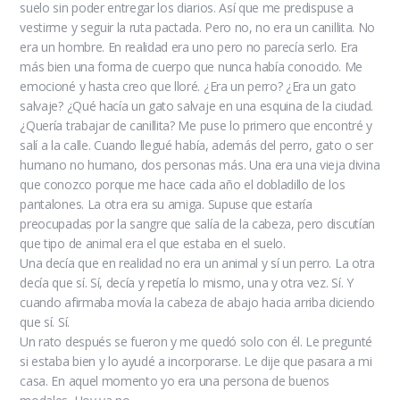
suelo sin poder entregar los diarios. Así que me predispuse a
vestirme y seguir la ruta pactada. Pero no, no era un canillita. No
era un hombre. En realidad era uno pero no parecía serlo. Era
más bien una forma de cuerpo que nunca había conocido. Me
emocioné y hasta creo que lloré. ¿Era un perro? ¿Era un gato
salvaje? ¿Qué hacía un gato salvaje en una esquina de la ciudad.
¿Quería trabajar de canillita? Me puse lo primero que encontré y
salí a la calle. Cuando llegué había, además del perro, gato o ser
humano no humano, dos personas más. Una era una vieja divina
que conozco porque me hace cada año el dobladillo de los
pantalones. La otra era su amiga. Supuse que estaría
preocupadas por la sangre que salía de la cabeza, pero discutían
que tipo de animal era el que estaba en el suelo.
Una decía que en realidad no era un animal y sí un perro. La otra
decía que sí. Sí, decía y repetía lo mismo, una y otra vez. Sí. Y
cuando afirmaba movía la cabeza de abajo hacia arriba diciendo
que sí. Sí.
Un rato después se fueron y me quedó solo con él. Le pregunté
si estaba bien y lo ayudé a incorporarse. Le dije que pasara a mi
casa. En aquel momento yo era una persona de buenos