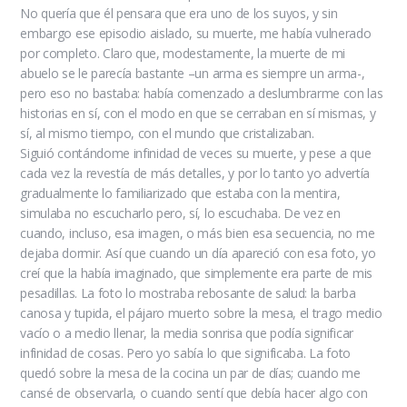
No quería que él pensara que era uno de los suyos, y sin
embargo ese episodio aislado, su muerte, me había vulnerado
por completo. Claro que, modestamente, la muerte de mi
abuelo se le parecía bastante –un arma es siempre un arma-,
pero eso no bastaba: había comenzado a deslumbrarme con las
historias en sí, con el modo en que se cerraban en sí mismas, y
sí, al mismo tiempo, con el mundo que cristalizaban.
Siguió contándome infinidad de veces su muerte, y pese a que
cada vez la revestía de más detalles, y por lo tanto yo advertía
gradualmente lo familiarizado que estaba con la mentira,
simulaba no escucharlo pero, sí, lo escuchaba. De vez en
cuando, incluso, esa imagen, o más bien esa secuencia, no me
dejaba dormir. Así que cuando un día apareció con esa foto, yo
creí que la había imaginado, que simplemente era parte de mis
pesadillas. La foto lo mostraba rebosante de salud: la barba
canosa y tupida, el pájaro muerto sobre la mesa, el trago medio
vacío o a medio llenar, la media sonrisa que podía significar
infinidad de cosas. Pero yo sabía lo que significaba. La foto
quedó sobre la mesa de la cocina un par de días; cuando me
cansé de observarla, o cuando sentí que debía hacer algo con