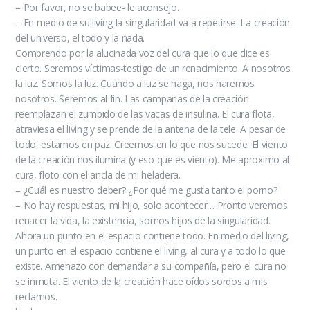
– Por favor, no se babee- le aconsejo.
– En medio de su living la singularidad va a repetirse. La creación
del universo, el todo y la nada.
Comprendo por la alucinada voz del cura que lo que dice es
cierto. Seremos víctimas-testigo de un renacimiento. A nosotros
la luz. Somos la luz. Cuando a luz se haga, nos haremos
nosotros. Seremos al fin. Las campanas de la creación
reemplazan el zumbido de las vacas de insulina. El cura flota,
atraviesa el living y se prende de la antena de la tele. A pesar de
todo, estamos en paz. Creemos en lo que nos sucede. El viento
de la creación nos ilumina (y eso que es viento). Me aproximo al
cura, floto con el ancla de mi heladera.
– ¿Cuál es nuestro deber? ¿Por qué me gusta tanto el porno?
– No hay respuestas, mi hijo, solo acontecer… Pronto veremos
renacer la vida, la existencia, somos hijos de la singularidad.
Ahora un punto en el espacio contiene todo. En medio del living,
un punto en el espacio contiene el living, al cura y a todo lo que
existe. Amenazo con demandar a su compañía, pero el cura no
se inmuta. El viento de la creación hace oídos sordos a mis
reclamos.