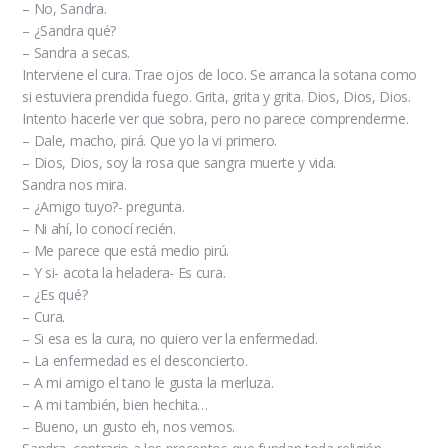
– No, Sandra.
– ¿Sandra qué?
– Sandra a secas.
Interviene el cura. Trae ojos de loco. Se arranca la sotana como
si estuviera prendida fuego. Grita, grita y grita. Dios, Dios, Dios.
Intento hacerle ver que sobra, pero no parece comprenderme.
– Dale, macho, pirá. Que yo la vi primero.
– Dios, Dios, soy la rosa que sangra muerte y vida.
Sandra nos mira.
– ¿Amigo tuyo?- pregunta.
– Ni ahí, lo conocí recién.
– Me parece que está medio pirú.
– Y si- acota la heladera- Es cura.
– ¿Es qué?
– Cura.
– Si esa es la cura, no quiero ver la enfermedad.
– La enfermedad es el desconcierto.
– A mi amigo el tano le gusta la merluza.
– A mi también, bien hechita…
– Bueno, un gusto eh, nos vemos.