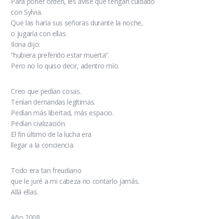
Para poner orden, les avisé que tengan cuidado
con Sylvia.
Que las haría sus señoras durante la noche,
o jugaría con ellas.
Ilona dijo:
“hubiera preferido estar muerta”.
Pero no lo quiso decir, adentro mío.
Creo que pedían cosas.
Tenían demandas legítimas.
Pedían más libertad, más espacio.
Pedían civilización.
El fin último de la lucha era
llegar a la conciencia.
Todo era tan freudiano
que le juré a mi cabeza no contarlo jamás.
Allá ellas.
Año 2008