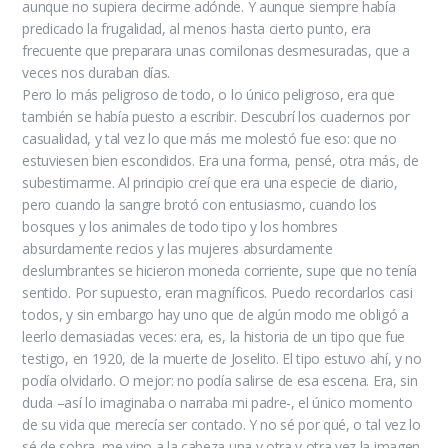
aunque no supiera decirme adónde. Y aunque siempre había
predicado la frugalidad, al menos hasta cierto punto, era
frecuente que preparara unas comilonas desmesuradas, que a
veces nos duraban días.
Pero lo más peligroso de todo, o lo único peligroso, era que
también se había puesto a escribir. Descubrí los cuadernos por
casualidad, y tal vez lo que más me molestó fue eso: que no
estuviesen bien escondidos. Era una forma, pensé, otra más, de
subestimarme. Al principio creí que era una especie de diario,
pero cuando la sangre brotó con entusiasmo, cuando los
bosques y los animales de todo tipo y los hombres
absurdamente recios y las mujeres absurdamente
deslumbrantes se hicieron moneda corriente, supe que no tenía
sentido. Por supuesto, eran magníficos. Puedo recordarlos casi
todos, y sin embargo hay uno que de algún modo me obligó a
leerlo demasiadas veces: era, es, la historia de un tipo que fue
testigo, en 1920, de la muerte de Joselito. El tipo estuvo ahí, y no
podía olvidarlo. O mejor: no podía salirse de esa escena. Era, sin
duda –así lo imaginaba o narraba mi padre-, el único momento
de su vida que merecía ser contado. Y no sé por qué, o tal vez lo
sé de sobra, me vino a la cabeza una y otra y otra vez la imagen