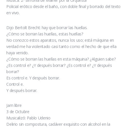
Música: 2º sinfonía de Malher por la Orquesta
Policial erótico desde el baño, con doble final y borrado del texto
en vivo.
Dijo Bertolt Brecht: hay que borrar las huellas.
¿Cómo se borran las huellas, estas huellas?
No conozco estos aparatos, nunca los uso; está máquina en
verdad me ha violentado casi tanto como el hecho de que ella
haya venido.
¿Cómo se borran las huellas en esta máquina? ¿Alguien sabe?
¿Es control e? ¿Y después borrar? ¿Es control e? ¿Y después
borrar?
Es control e. Y después borrar.
Control e.
Y después borrar.
Jam libre
3 de Octubre
Musicalizó: Pablo Udenio
Delirio sin compostura, cadáver exquisito con alcohol en la