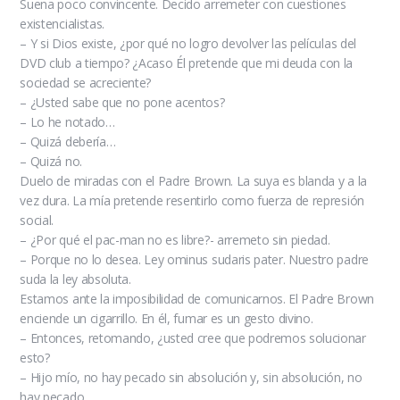
Suena poco convincente. Decido arremeter con cuestiones
existencialistas.
– Y si Dios existe, ¿por qué no logro devolver las películas del
DVD club a tiempo? ¿Acaso Él pretende que mi deuda con la
sociedad se acreciente?
– ¿Usted sabe que no pone acentos?
– Lo he notado…
– Quizá debería…
– Quizá no.
Duelo de miradas con el Padre Brown. La suya es blanda y a la
vez dura. La mía pretende resentirlo como fuerza de represión
social.
– ¿Por qué el pac-man no es libre?- arremeto sin piedad.
– Porque no lo desea. Ley ominus sudaris pater. Nuestro padre
suda la ley absoluta.
Estamos ante la imposibilidad de comunicarnos. El Padre Brown
enciende un cigarrillo. En él, fumar es un gesto divino.
– Entonces, retomando, ¿usted cree que podremos solucionar
esto?
– Hijo mío, no hay pecado sin absolución y, sin absolución, no
hay pecado.