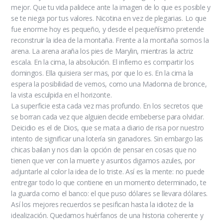
mejor. Que tu vida palidece ante la imagen de lo que es posible y
se te niega por tus valores. Nicotina en vez de plegarias. Lo que
fue enorme hoy es pequeño, y desde el pequeñísimo pretende
reconstruir la idea de la montaña. Frente a la montaña somos la
arena. La arena araña los pies de Marylin, mientras la actriz
escala. En la cima, la absolución. El infierno es compartir los
domingos. Ella quisiera ser mas, por que lo es. En la cima la
espera la posibilidad de vernos, como una Madonna de bronce,
la vista esculpida en el horizonte.
La superficie esta cada vez mas profundo. En los secretos que
se borran cada vez que alguien decide embeberse para olvidar.
Deicidio es el de Dios, que se mata a diario de risa por nuestro
intento de significar una lotería sin ganadores. Sin embargo las
chicas bailan y nos dan la opción de pensar en cosas que no
tienen que ver con la muerte y asuntos digamos azules, por
adjuntarle al color la idea de lo triste. Así es la mente: no puede
entregar todo lo que contiene en un momento determinado, te
la guarda como el banco: el que puso dólares se llevara dólares.
Así los mejores recuerdos se pesifican hasta la idiotez de la
idealización. Quedamos huérfanos de una historia coherente y