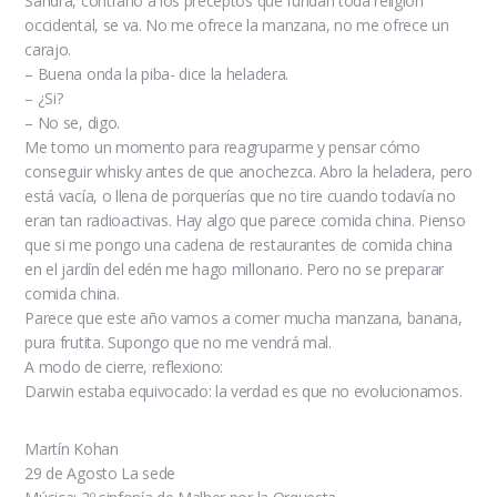
Sandra, contrario a los preceptos que fundan toda religión
occidental, se va. No me ofrece la manzana, no me ofrece un
carajo.
– Buena onda la piba- dice la heladera.
– ¿Si?
– No se, digo.
Me tomo un momento para reagruparme y pensar cómo
conseguir whisky antes de que anochezca. Abro la heladera, pero
está vacía, o llena de porquerías que no tire cuando todavía no
eran tan radioactivas. Hay algo que parece comida china. Pienso
que si me pongo una cadena de restaurantes de comida china
en el jardín del edén me hago millonario. Pero no se preparar
comida china.
Parece que este año vamos a comer mucha manzana, banana,
pura frutita. Supongo que no me vendrá mal.
A modo de cierre, reflexiono:
Darwin estaba equivocado: la verdad es que no evolucionamos.
Martín Kohan
29 de Agosto La sede