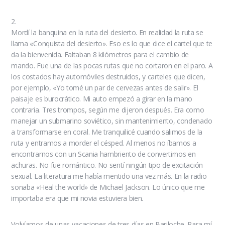
2.
Mordí la banquina en la ruta del desierto. En realidad la ruta se
llama «Conquista del desierto». Eso es lo que dice el cartel que te
da la bienvenida. Faltaban 8 kilómetros para el cambio de
mando. Fue una de las pocas rutas que no cortaron en el paro. A
los costados hay automóviles destruidos, y carteles que dicen,
por ejemplo, «Yo tomé un par de cervezas antes de salir». El
paisaje es burocrático. Mi auto empezó a girar en la mano
contraria. Tres trompos, según me dijeron después. Era como
manejar un submarino soviético, sin mantenimiento, condenado
a transformarse en coral. Me tranquilicé cuando salimos de la
ruta y entramos a morder el césped. Al menos no íbamos a
encontrarnos con un Scania hambriento de convertirnos en
achuras. No fue romántico. No sentí ningún tipo de excitación
sexual. La literatura me había mentido una vez más. En la radio
sonaba «Heal the world» de Michael Jackson. Lo único que me
importaba era que mi novia estuviera bien.
Volvíamos de unas vacaciones de tres días en Bariloche. Para mí