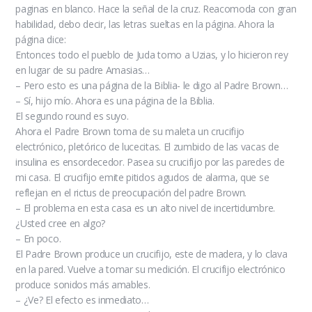
paginas en blanco. Hace la señal de la cruz. Reacomoda con gran
habilidad, debo decir, las letras sueltas en la página. Ahora la
página dice:
Entonces todo el pueblo de Juda tomo a Uzias, y lo hicieron rey
en lugar de su padre Amasias…
– Pero esto es una página de la Biblia- le digo al Padre Brown…
– Sí, hijo mío. Ahora es una página de la Biblia.
El segundo round es suyo.
Ahora el Padre Brown toma de su maleta un crucifijo
electrónico, pletórico de lucecitas. El zumbido de las vacas de
insulina es ensordecedor. Pasea su crucifijo por las paredes de
mi casa. El crucifijo emite pitidos agudos de alarma, que se
reflejan en el rictus de preocupación del padre Brown.
– El problema en esta casa es un alto nivel de incertidumbre.
¿Usted cree en algo?
– En poco.
El Padre Brown produce un crucifijo, este de madera, y lo clava
en la pared. Vuelve a tomar su medición. El crucifijo electrónico
produce sonidos más amables.
– ¿Ve? El efecto es inmediato…