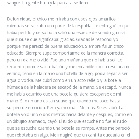
sangre. La gente baila y la pantalla se llena.
Deformidad, el chico me miraba con esos ojos amarillos
mientras se rascaba una parte de la espalda. Le entregué lo que
había pedido y de su boca salió una especie de sonido gutural
que supuse que significaba: gracias. Gracias le respondí yo
porque me pareció de buena educación. Siempre fui un chico
educado. Siempre supe comportarme de la manera correcta,
pero un día me olvidé. Fue una mañana que no había sol. Lo
recuerdo porque salí al balcón y me encandilé con la resolana de
verano, tenía en la mano una botella de algo, podía llegar a ser
agua o vodka. Me cubrí como en un acto reflejo y la botella
húmeda de la heladera se escapó de la mano. Se escapó. Nunca
me había ocurrido que una botella quisiera escaparse de mi
mano. Si mi mano es tan suave que cuando me toco hasta
suspiro de emoción. Pero ya no más. No más. Se escapó. La
botella voló uno o dos metros hacia delante y después, como en
un dibujito animado, cayó. El ruido que escuché no fue el ruido
que se escucha cuando una botella se rompe. Antes me pareció
que rebotaba en algo. Me imaginé que un canillita quedaría en el