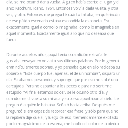
ella, se me ocurrió darla vuelta. Alguien había escrito el lugar y el
año: Ketchum, Idaho, 1961. Entonces volví a darla vuelta, y otra
vez, y otra. Entonces me pregunté cuánto faltaba, en qué rincón
de ese pálido escenario estaba escondida la escopeta. Era
exactamente igual a como lo imaginaba, como lo imaginaba en
aquel momento. Exactamente igual a lo que no deseaba que
fuera.
Durante aquellos años, papá tenía otra afición extraña: le
gustaba ensayar en voz alta sus últimas palabras. Por lo general
eran ridículamente sobrias, y yo pensaba que en ello radicaba su
soberbia. “Este cuerpo fue, apenas, el de un hombre”, disparó un
día. Estábamos pescando, y supongo que por eso no solté una
carcajada. Para no espantar a los peces o para no sentirme
estúpido. “Al final estamos solos”, se le ocurrió otro día, y
cuando me di vuelta su mirada y su torso apuntaban al cielo. Le
pregunté a quién le hablaba. Señaló hacia arriba. Después me
preguntó si era capaz de recordar esa frase, y sólo para que no
la repitiera dije que sí, y luego de eso, tremendamente excitado
por lo magnánimo de la escena, me habló del color de la piedra