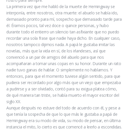
rostro para siempre.
La primera vez que me habló de la muerte de Hemingway se
interponía, entre nosotros, otra muerte: el abuelo se había ido,
demasiado pronto para mí, sospecho que demasiado tarde para
él. Éramos pocos, tal vez doce o quince personas, y hubo
durante todo el entierro un silencio tan asfixiante que no puedo
recordar una sola frase que nadie haya dicho. En cualquier caso,
nosotros tampoco dijimos nada. A papá le gustaba imitar las
novelas, más que la vida en sí, de los irlandeses, así que
convenció a un par de amigos del abuelo para que nos
acompañaran a tomar unas copas en su honor. Durante un rato
nadie tuvo ganas de hablar. O simplemente no hablamos. Y
entonces, para que el momento tuviese algún sentido, para que
pudiera ser recordado por algo más que un viejo que empezaba
a pudrirse y a ser olvidado, contó para su exigua platea cómo,
de qué manera tan triste, se había muerto el mayor escritor del
siglo XX.
Aunque después no estuve del todo de acuerdo con él, y pese a
que tenía la sospecha de que lo que más le gustaba a papá de
Hemingway era su modo de vida, su modo de pensar, en última
instancia el mito, lo cierto es que comencé a leerlo a escondidas.