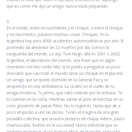
que es como me dijo un amigo: nunca estás preparado.
3.
En el medio, entre mi nacimiento y el choque, o entre el choque
y mi nacimiento, pasaron muchas cosas. Choques. En la
Argentina hay unos 8000 accidentes automovilísticos por año. El
promedio da alrededor de 22 muertes por día. Somos la
vanguardia del mundo. Lo dijo Toni Negri, allá en 2001 o 2002:
Argentina, el laboratorio del mundo. Una frase que en algún
momento me hizo sentir feliz. Si te ponés a preguntar un poco
descubrís que casi todo el mundo tiene un choque en el placard.
Un amigo que se quedó dormido en la General Paz y se
despertó{o en una ambulancia. La cicatriz en el cuello de tu
amiga moderna. Tu primo, que salió volando por la ventana. Te
lo cuentan en la costa, mientras vacían el pote de ketchup en su
cono grasiento de papas fritas. No lo registrás. Hasta que de a
poco empezás a unir las piezas. Tenés el magma de una gran
pesadilla colectiva, que arrastra pedazos de chapa, vidrios, pasto
chamuscado, flashes en la oscuridad. Humo industrial que se
pegotea en huesos al sol, huesos tibios en la noche, ropa rota,