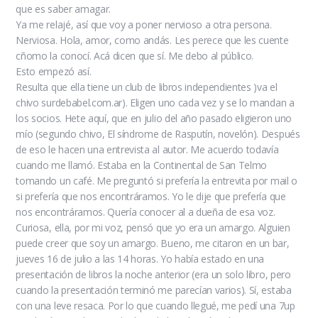
que es saber amagar.
Ya me relajé, así que voy a poner nervioso a otra persona.
Nerviosa. Hola, amor, como andás. Les perece que les cuente
cñomo la conocí. Acá dicen que sí. Me debo al público.
Esto empezó así.
Resulta que ella tiene un club de libros independientes )va el
chivo surdebabel.com.ar). Eligen uno cada vez y se lo mandan a
los socios. Hete aquí, que en julio del año pasado eligieron uno
mío (segundo chivo, El síndrome de Rasputín, novelón). Después
de eso le hacen una entrevista al autor. Me acuerdo todavía
cuando me llamó. Estaba en la Continental de San Telmo
tomando un café. Me preguntó si prefería la entrevita por mail o
si prefería que nos encontráramos. Yo le dije que prefería que
nos encontráramos. Quería conocer al a dueña de esa voz.
Curiosa, ella, por mi voz, pensó que yo era un amargo. Alguien
puede creer que soy un amargo. Bueno, me citaron en un bar,
jueves 16 de julio a las 14 horas. Yo había estado en una
presentación de libros la noche anterior (era un solo libro, pero
cuando la presentación terminó me parecían varios). Sí, estaba
con una leve resaca. Por lo que cuando llegué, me pedí una 7up