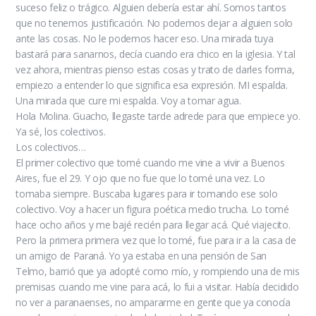
suceso feliz o trágico. Alguien debería estar ahí. Somos tantos
que no tenemos justificación. No podemos dejar a alguien solo
ante las cosas. No le podemos hacer eso. Una mirada tuya
bastará para sanarnos, decía cuando era chico en la iglesia. Y tal
vez ahora, mientras pienso estas cosas y trato de darles forma,
empiezo a entender lo que significa esa expresión. MI espalda.
Una mirada que cure mi espalda. Voy a tomar agua.
Hola Molina. Guacho, llegaste tarde adrede para que empiece yo.
Ya sé, los colectivos.
Los colectivos…
El primer colectivo que tomé cuando me vine a vivir a Buenos
Aires, fue el 29. Y ojo que no fue que lo tomé una vez. Lo
tomaba siempre. Buscaba lugares para ir tomando ese solo
colectivo. Voy a hacer un figura poética medio trucha. Lo tomé
hace ocho años y me bajé recién para llegar acá. Qué viajecito.
Pero la primera primera vez que lo tomé, fue para ir a la casa de
un amigo de Paraná. Yo ya estaba en una pensión de San
Telmo, barrió que ya adopté como mío, y rompiendo una de mis
premisas cuando me vine para acá, lo fui a visitar. Había decidido
no ver a paranaenses, no ampararme en gente que ya conocía