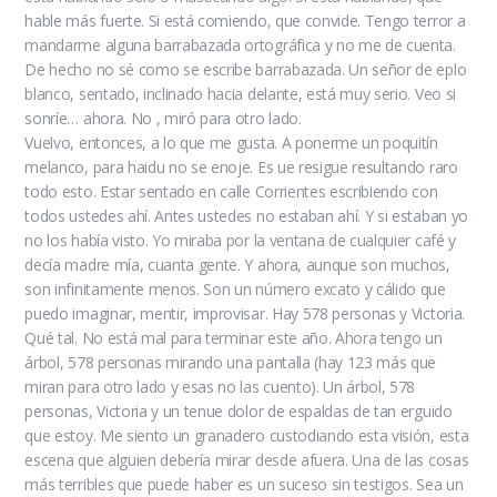
hable más fuerte. Si está comiendo, que convide. Tengo terror a
mandarme alguna barrabazada ortográfica y no me de cuenta.
De hecho no sé como se escribe barrabazada. Un señor de eplo
blanco, sentado, inclinado hacia delante, está muy serio. Veo si
sonríe… ahora. No , miró para otro lado.
Vuelvo, entonces, a lo que me gusta. A ponerme un poquitín
melanco, para haidu no se enoje. Es ue resigue resultando raro
todo esto. Estar sentado en calle Corrientes escribiendo con
todos ustedes ahí. Antes ustedes no estaban ahí. Y si estaban yo
no los había visto. Yo miraba por la ventana de cualquier café y
decía madre mía, cuanta gente. Y ahora, aunque son muchos,
son infinitamente menos. Son un número excato y cálido que
puedo imaginar, mentir, improvisar. Hay 578 personas y Victoria.
Qué tal. No está mal para terminar este año. Ahora tengo un
árbol, 578 personas mirando una pantalla (hay 123 más que
miran para otro lado y esas no las cuento). Un árbol, 578
personas, Victoria y un tenue dolor de espaldas de tan erguido
que estoy. Me siento un granadero custodiando esta visión, esta
escena que alguien debería mirar desde afuera. Una de las cosas
más terribles que puede haber es un suceso sin testigos. Sea un