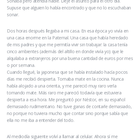
Sonaba pero atendía nadie. Dejé el asunto para el otro día.
Supuse que alguien lo había encontrado y que no lo escuchaban
sonar.
Dos horas después llegaba a mi casa. En esa época yo vivía en
una casa enorme en la Paternal. Una casa que había heredado
de mis padres y que me permitía vivir sin trabajar: la casa tenía
cinco ambientes (además del altillo en donde vivía yo) que le
alquilaba a extranjeros por una buena cantidad de euros por mes
o por semana.
Cuando llegué, la japonesa que se había instalado hacía pocos
días me recibió despierta. Tomaba mate en la cocina. Nunca
había alojado a una orienta, y me pareció muy raro verla
tomando mate. Más raro me pareció todavía que estuviera
despierta a esa hora. Me preguntó por Néstor, en su español
demasiado rudimentario. No tuve ganas de contarle demasiado,
no porque no tuviera mucho que contar sino porque sabía que
ella no me iba a entender del todo.
Al mediodía siguiente volví a llamar al celular. Ahora sí me