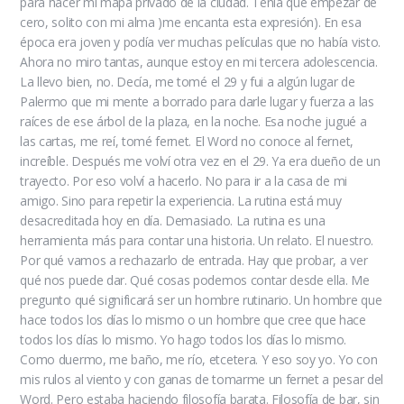
para hacer mi mapa privado de la ciudad. Tenía que empezar de
cero, solito con mi alma )me encanta esta expresión). En esa
época era joven y podía ver muchas películas que no había visto.
Ahora no miro tantas, aunque estoy en mi tercera adolescencia.
La llevo bien, no. Decía, me tomé el 29 y fui a algún lugar de
Palermo que mi mente a borrado para darle lugar y fuerza a las
raíces de ese árbol de la plaza, en la noche. Esa noche jugué a
las cartas, me reí, tomé fernet. El Word no conoce al fernet,
increíble. Después me volví otra vez en el 29. Ya era dueño de un
trayecto. Por eso volví a hacerlo. No para ir a la casa de mi
amigo. Sino para repetir la experiencia. La rutina está muy
desacreditada hoy en día. Demasiado. La rutina es una
herramienta más para contar una historia. Un relato. El nuestro.
Por qué vamos a rechazarlo de entrada. Hay que probar, a ver
qué nos puede dar. Qué cosas podemos contar desde ella. Me
pregunto qué significará ser un hombre rutinario. Un hombre que
hace todos los días lo mismo o un hombre que cree que hace
todos los días lo mismo. Yo hago todos los días lo mismo.
Como duermo, me baño, me río, etcetera. Y eso soy yo. Yo con
mis rulos al viento y con ganas de tomarme un fernet a pesar del
Word. Pero estaba haciendo filosofía barata. Filosofía de bar, sin