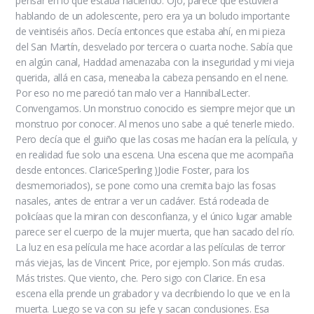
pensar en lo que estaba haciendo. Ojo, parece que estuviera
hablando de un adolescente, pero era ya un boludo importante
de veintiséis años. Decía entonces que estaba ahí, en mi pieza
del San Martín, desvelado por tercera o cuarta noche. Sabía que
en algún canal, Haddad amenazaba con la inseguridad y mi vieja
querida, allá en casa, meneaba la cabeza pensando en el nene.
Por eso no me pareció tan malo ver a HannibalLecter.
Convengamos. Un monstruo conocido es siempre mejor que un
monstruo por conocer. Al menos uno sabe a qué tenerle miedo.
Pero decía que el guiño que las cosas me hacían era la película, y
en realidad fue solo una escena. Una escena que me acompaña
desde entonces. ClariceSperling )Jodie Foster, para los
desmemoriados), se pone como una cremita bajo las fosas
nasales, antes de entrar a ver un cadáver. Está rodeada de
policíaas que la miran con desconfianza, y el único lugar amable
parece ser el cuerpo de la mujer muerta, que han sacado del río.
La luz en esa película me hace acordar a las películas de terror
más viejas, las de Vincent Price, por ejemplo. Son más crudas.
Más tristes. Que viento, che. Pero sigo con Clarice. En esa
escena ella prende un grabador y va decribiendo lo que ve en la
muerta. Luego se va con su jefe y sacan conclusiones. Esa