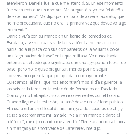
atendieron. Daniela fue la que me atendió. Sí. En ese momento
fue nada más que un nombre. Me preguntó si yo era “el dueño
de este número”. Me dijo que me iba a devolver el aparato, que
no me preocupara, que no era “la primera vez que devuelvo algo
en mi vida”.
Daniela vivía con su marido en un barrio de Remedios de
Escalada, a veinte cuadras de la estación. La noche anterior
había ido a la plaza con sus compañeros de la William Cooke,
una “agrupación de base” en la que militaba. Yo nunca había
entendido del todo que significaba que una agrupación fuera “de
base” pero no le quise preguntar, menos por no seguir
conversando por ella que por quedar como ignorante.
Quedamos, al final, que nos encontraríamos al día siguiente, a
las seis de la tarde, en la estación de Remedios de Escalada.
Como yo no trabajaba, no tuve inconvenientes con el horario.
Cuando llegué a la estación, la llamé desde un teléfono público.
Ella iba a estar en el local de una amiga a dos cuadras de ahí, y
se iba a acercar ante mi llamado. “Va a ir mi marido a darte el
teléfono”, me dijo cuando me atendió. “Tiene una remera blanca
sin mangas y un short verde de Laferrere”, me dijo.