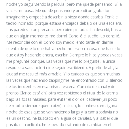
noche yo seguí viendo la película, pero me quedé pensando. Sí, a
veces me pasa. Me quedé pensando y prendí un grabador
imaginario y empecé a describir la pieza donde estaba. Tenía el
techo inclinado, porque estaba encajada debajo de una escalera.
Las paredes eran precarias pero bien pintadas. La describí, hasta
que en algún momento me dormí. Concilié el sueño. Lo concilié.
Me reconcilié con él. Como soy medio lento tardé en darme
cuenta de que lo que había hecho no era otra cosa que hacer lo
que estoy haciendo ahora, escribir. Siempre lo hice y pocas veces
me pregunté por que. Las veces que me lo pregunté, la única
respuesta satisfactoria fue seguir escribiendo. A partir de ahí, la
ciudad me resultó más amable. Y lo curioso es que son muchas
las veces que haciendo zapping me he encontrado con El silencio
de los inocentes en esa misma escena. Cambio de canal y de
pronto Clarice está ahí, otra vez repitiendo el ritual de la crema
bajo las fosas nasales, para evitar el olor del cadáver (un poco
de morbo siempre queda bien). Incluso, lo confieso, en alguna
noche de esas que se van haciendo larga y la cama todavía no
es un destino, he buscado en la guía de canales, y al saber que
pasaban la película, he esperado tratando de cambiar en el