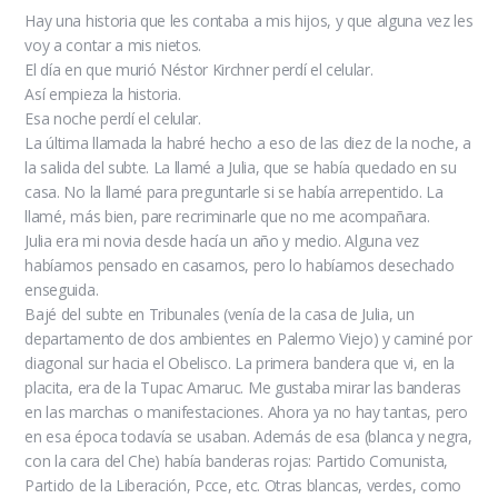
Hay una historia que les contaba a mis hijos, y que alguna vez les
voy a contar a mis nietos.
El día en que murió Néstor Kirchner perdí el celular.
Así empieza la historia.
Esa noche perdí el celular.
La última llamada la habré hecho a eso de las diez de la noche, a
la salida del subte. La llamé a Julia, que se había quedado en su
casa. No la llamé para preguntarle si se había arrepentido. La
llamé, más bien, pare recriminarle que no me acompañara.
Julia era mi novia desde hacía un año y medio. Alguna vez
habíamos pensado en casarnos, pero lo habíamos desechado
enseguida.
Bajé del subte en Tribunales (venía de la casa de Julia, un
departamento de dos ambientes en Palermo Viejo) y caminé por
diagonal sur hacia el Obelisco. La primera bandera que vi, en la
placita, era de la Tupac Amaruc. Me gustaba mirar las banderas
en las marchas o manifestaciones. Ahora ya no hay tantas, pero
en esa época todavía se usaban. Además de esa (blanca y negra,
con la cara del Che) había banderas rojas: Partido Comunista,
Partido de la Liberación, Pcce, etc. Otras blancas, verdes, como