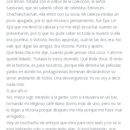
con limón. Estaba con el editor de la colecicón, el señor
Sasturain, que sin saberlo ofició de celestina. Entonces.
Chachanchachán, ella entró con su socia. Mi cabeza estaba un
poco apagada, por lo que mi único pensamiento, fue Epa. Un
Epa que me llenó la cabeza y no me dejó escuchar cuando se
presentaron, por lo que no pude saber en toda la reunión si ella
era Josefina, o Victoria. Recibo apuestas, cuál de las dos era. No
vale que digan las amigas. Era Victoria. Punto y aparte.
Qué linda chica me dije, cuando pude pensar otra cosa. Y ahí me
quedé tildado. Todavía lo estoy diciendo. Qué linda chica. El resto
de la historia, es para nosotros, porque ella detesta las películas
yankis en donde los protagonistas terminan declarándose su
amor andelante de todos. Una desverguenza. Yo no voy a decir
nada más.
O por ahí sí.
No, mejor sigo mirando a la gente com si estuviera en un bar,
tomando mi religioso café diario (tomo más de uno, pero no se
lo digan a Victoria porque después me reta porque me hace mal
al hígado).
Hay un muchacho de antejos que mira para otro lado y no sé si
está hablando solo o masticando algo. Si está hablando, que