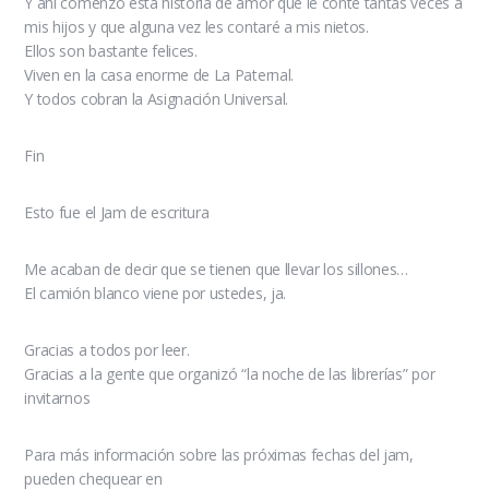
Y ahí comenzó esta historia de amor que le conté tantas veces a
mis hijos y que alguna vez les contaré a mis nietos.
Ellos son bastante felices.
Viven en la casa enorme de La Paternal.
Y todos cobran la Asignación Universal.
Fin
Esto fue el Jam de escritura
Me acaban de decir que se tienen que llevar los sillones…
El camión blanco viene por ustedes, ja.
Gracias a todos por leer.
Gracias a la gente que organizó “la noche de las librerías” por
invitarnos
Para más información sobre las próximas fechas del jam,
pueden chequear en