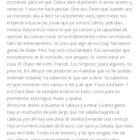
momento justo en que Clarice abre el potecito. A veces acierto y
otras no. Y eso me hace pensar. Otra vez. Dicen que cuando uno
va creciendo )iba a decir se va poniendo viejo, pero mejor no)
empieza a buscar las cosas que ya conoce. Libros, películas,
música. Busca en lo nuevo lo que ya conoce y la capacidad de
apreciar las nuevas cosas se va endureciendo como un músculo
falto de entrenamiento. Yo creo que algo de eso hay. Me dieron
ganas de bailar. Pero hay otra cosa también. Esa sensación que
encontramos en lo conocido, ese amparo. Es como estar en
casa. El Chavo del ocho. Friends. Los Simpson, )para algunos, no
para mí, los dibujos me producen un malestar que no he podido
entender todavía). Ya sabemos lo que van a decir. Ya sabemos
en qué momento nos vamos a reír y de qué. Y eso está bien. Y
eso hace bien. Ya bastante incierto es todo, como para no
permitirnos esa tregua. Punto y aparte.
Ahora me animo a levantar la cabeza y a mirar. Cuánta gente.
Hay un muchacho de pelo largo que me saluda bajando la
cabeza, por ahí hay una chica de violeta tomando una cerveza.
Hay un hombre cruzado de brazos, con saco y corbata, que mira
para otro lado. Todas esas visiones, y las que vengan, me las
voy a llevar, para cuando Friends o Clarice no sirvan como