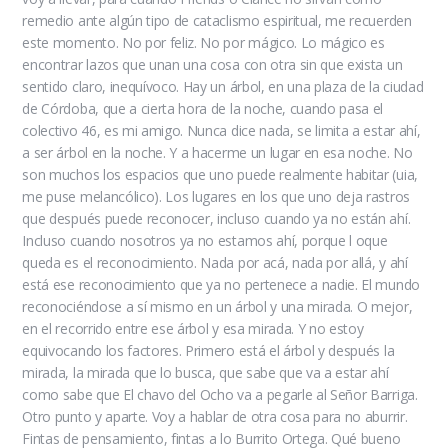
remedio ante algún tipo de cataclismo espiritual, me recuerden
este momento. No por feliz. No por mágico. Lo mágico es
encontrar lazos que unan una cosa con otra sin que exista un
sentido claro, inequívoco. Hay un árbol, en una plaza de la ciudad
de Córdoba, que a cierta hora de la noche, cuando pasa el
colectivo 46, es mi amigo. Nunca dice nada, se limita a estar ahí,
a ser árbol en la noche. Y a hacerme un lugar en esa noche. No
son muchos los espacios que uno puede realmente habitar (uia,
me puse melancólico). Los lugares en los que uno deja rastros
que después puede reconocer, incluso cuando ya no están ahí.
Incluso cuando nosotros ya no estamos ahí, porque l oque
queda es el reconocimiento. Nada por acá, nada por allá, y ahí
está ese reconocimiento que ya no pertenece a nadie. El mundo
reconociéndose a sí mismo en un árbol y una mirada. O mejor,
en el recorrido entre ese árbol y esa mirada. Y no estoy
equivocando los factores. Primero está el árbol y después la
mirada, la mirada que lo busca, que sabe que va a estar ahí
como sabe que El chavo del Ocho va a pegarle al Señor Barriga.
Otro punto y aparte. Voy a hablar de otra cosa para no aburrir.
Fintas de pensamiento, fintas a lo Burrito Ortega. Qué bueno