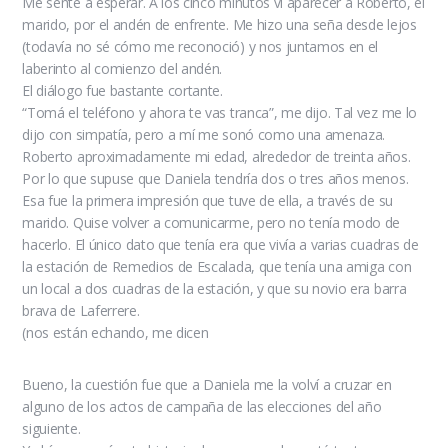
Me senté a esperar. A los cinco minutos vi aparecer a Roberto, el
marido, por el andén de enfrente. Me hizo una seña desde lejos
(todavía no sé cómo me reconoció) y nos juntamos en el
laberinto al comienzo del andén.
El diálogo fue bastante cortante.
“Tomá el teléfono y ahora te vas tranca”, me dijo. Tal vez me lo
dijo con simpatía, pero a mí me sonó como una amenaza.
Roberto aproximadamente mi edad, alrededor de treinta años.
Por lo que supuse que Daniela tendría dos o tres años menos.
Esa fue la primera impresión que tuve de ella, a través de su
marido. Quise volver a comunicarme, pero no tenía modo de
hacerlo. El único dato que tenía era que vivía a varias cuadras de
la estación de Remedios de Escalada, que tenía una amiga con
un local a dos cuadras de la estación, y que su novio era barra
brava de Laferrere.
(nos están echando, me dicen
Bueno, la cuestión fue que a Daniela me la volví a cruzar en
alguno de los actos de campaña de las elecciones del año
siguiente.