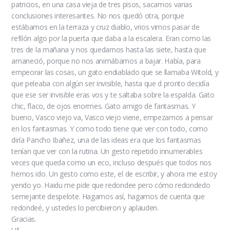
patricios, en una casa vieja de tres pisos, sacamos varias
conclusiones interesantes. No nos quedó otra, porque
estábamos en la terraza y cruz diablo, vrios vimos pasar de
refilón algo por la puerta que daba a la escalera. Eran como las
tres de la mañana y nos quedamos hasta las siete, hasta que
amaneció, porque no nos animábamos a bajar. Había, para
empeorar las cosas, un gato endiablado que se llamaba Witold, y
que peleaba con algún ser invisible, hasta que d pronto decidía
que ese ser invisible eras vos y te saltaba sobre la espalda. Gato
chic, flaco, de ojos enormes. Gato amigo de fantasmas. Y
bueno, Vasco viejo va, Vasco viejo viene, empezamos a pensar
en los fantasmas. Y como todo tiene que ver con todo, como
diría Pancho Ibañez, una de las ideas era que los fantasmas
tenían que ver con la rutina. Un gesto repetido innumerables
veces que queda como un eco, incluso después que todos nos
hemos ido. Un gesto como este, el de escribir, y ahora me estoy
yendo yo. Haidu me pide que redondee pero cómo redondedo
semejante despelote. Hagamos así, hagamos de cuenta que
redondeé, y ustedes lo percibieron y aplauden.
Gracias.