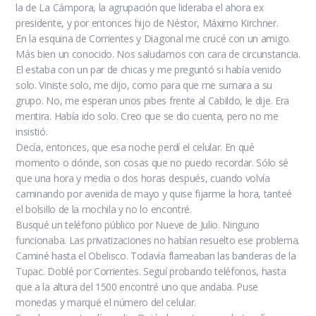
la de La Cámpora, la agrupación que lideraba el ahora ex
presidente, y por entonces hijo de Néstor, Máximo Kirchner.
En la esquina de Corrientes y Diagonal me crucé con un amigo.
Más bien un conocido. Nos saludamos con cara de circunstancia.
El estaba con un par de chicas y me preguntó si había venido
solo. Viniste solo, me dijo, como para que me sumara a su
grupo. No, me esperan unos pibes frente al Cabildo, le dije. Era
mentira. Había ido solo. Creo que se dio cuenta, pero no me
insistió.
Decía, entonces, que esa noche perdí el celular. En qué
momento o dónde, son cosas que no puedo recordar. Sólo sé
que una hora y media o dos horas después, cuando volvía
caminando por avenida de mayo y quise fijarme la hora, tanteé
el bolsillo de la mochila y no lo encontré.
Busqué un teléfono público por Nueve de Julio. Ninguno
funcionaba. Las privatizaciones no habían resuelto ese problema.
Caminé hasta el Obelisco. Todavía flameaban las banderas de la
Tupac. Doblé por Corrientes. Seguí probando teléfonos, hasta
que a la altura del 1500 encontré uno que andaba. Puse
monedas y marqué el número del celular.