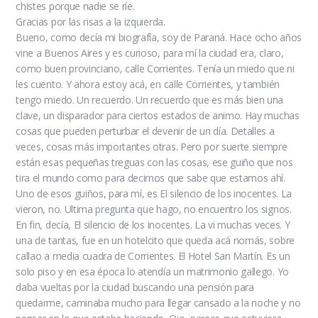
chistes porque nadie se ríe.
Gracias por las risas a la izquierda.
Bueno, como decía mi biografía, soy de Paraná. Hace ocho años
vine a Buenos Aires y es curioso, para mí la ciudad era, claro,
como buen provinciano, calle Corrientes. Tenía un miedo que ni
les cuento. Y ahora estoy acá, en calle Corrientes, y también
tengo miedo. Un recuerdo. Un recuerdo que es más bien una
clave, un disparador para ciertos estados de animo. Hay muchas
cosas que pueden perturbar el devenir de un día. Detalles a
veces, cosas más importantes otras. Pero por suerte siempre
están esas pequeñas treguas con las cosas, ese guiño que nos
tira el mundo como para decirnos que sabe que estamos ahí.
Uno de esos guiños, para mí, es El silencio de los inocentes. La
vieron, no. Ultima pregunta que hago, no encuentro los signos.
En fin, decía, El silencio de los inocentes. La vi muchas veces. Y
una de tantas, fue en un hotelcito que queda acá nomás, sobre
callao a media cuadra de Corrientes. El Hotel San Martín. Es un
solo piso y en esa época lo atendía un matrimonio gallego. Yo
daba vueltas por la ciudad buscando una pensión para
quedarme, caminaba mucho para llegar cansado a la noche y no