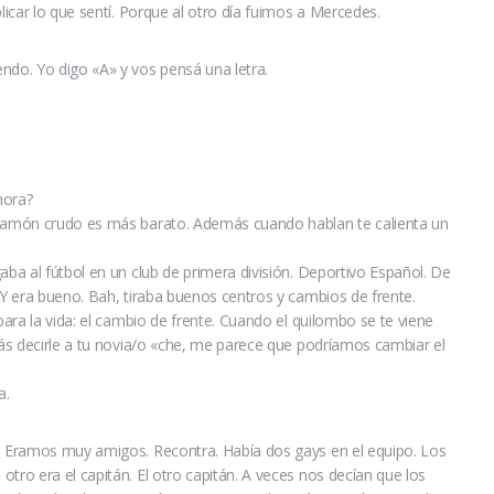
plicar lo que sentí. Porque al otro día fuimos a Mercedes.
ndo. Yo digo «A» y vos pensá una letra.
hora?
 jamón crudo es más barato. Además cuando hablan te calienta un
aba al fútbol en un club de primera división. Deportivo Español. De
 Y era bueno. Bah, tiraba buenos centros y cambios de frente.
 para la vida: el cambio de frente. Cuando el quilombo se te viene
inás decirle a tu novia/o «che, me parece que podríamos cambiar el
a.
s. Eramos muy amigos. Recontra. Había dos gays en el equipo. Los
tro era el capitán. El otro capitán. A veces nos decían que los