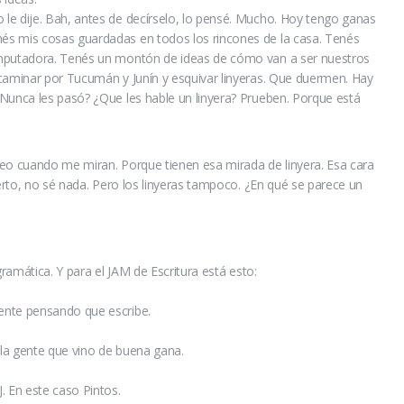
le dije. Bah, antes de decírselo, lo pensé. Mucho. Hoy tengo ganas
és mis cosas guardadas en todos los rincones de la casa. Tenés
omputadora. Tenés un montón de ideas de cómo van a ser nuestros
 caminar por Tucumán y Junín y esquivar linyeras. Que duermen. Hay
¿Nunca les pasó? ¿Que les hable un linyera? Prueben. Porque está
veo cuando me miran. Porque tienen esa mirada de linyera. Esa cara
ierto, no sé nada. Pero los linyeras tampoco. ¿En qué se parece un
gramática. Y para el JAM de Escritura está esto:
ente pensando que escribe.
 la gente que vino de buena gana.
. En este caso Pintos.