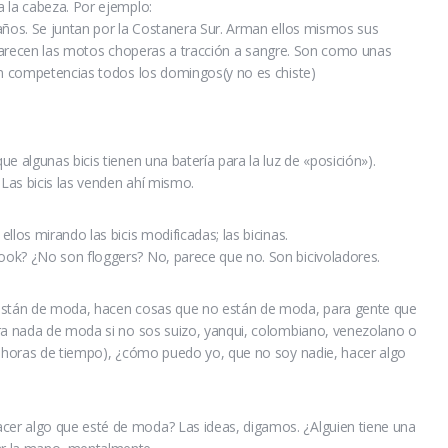
 la cabeza. Por ejemplo:
años. Se juntan por la Costanera Sur. Arman ellos mismos sus
le, parecen las motos choperas a tracción a sangre. Son como unas
en competencias todos los domingos(y no es chiste)
e algunas bicis tienen una batería para la luz de «posición»).
Las bicis las venden ahí mismo.
llos mirando las bicis modificadas; las bicinas.
ok? ¿No son floggers? No, parece que no. Son bicivoladores.
 están de moda, hacen cosas que no están de moda, para gente que
ara nada de moda si no sos suizo, yanqui, colombiano, venezolano o
os horas de tiempo), ¿cómo puedo yo, que no soy nadie, hacer algo
er algo que esté de moda? Las ideas, digamos. ¿Alguien tiene una