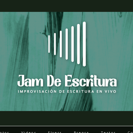
otos
Videos
Flyers
Prensa
Textos
Co