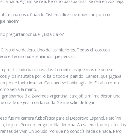
ecía nada. Alguno se reía. Pero no pasaba más. Se reía en voz baja.
explicar una cosa. Cuando Cisterna dice que quiere un poco de
que hacer?
 no preguntar por qué. ¿Está claro?
. No el verdadero. Uno de las inferiores. Todos chicos con
ecía el técnico que teníamos que pensar.
empre diciendo barrabasadas. Lo cierto es que más de uno se
s y los insultaba por lo bajo todo el partido. Cañete, que jugaba
tiempo de tanto insultar. Cansado se había agitado. Estaba como
 como venía la mano.
 ganábamos 3 a 2-¡vamos argentina, carajo!) a mí me dieron una
 olvidé de girar con la rodilla. Se me salió de lugar.
o fue mi carrera futbolística para el Deportivo Español. Perdí mi
no, te juro. Pero no tengo rodilla derecha. A esa edad, uno pierde las
speranzas de vivir. Un boludo. Porque no conocía nada de nada. Pero