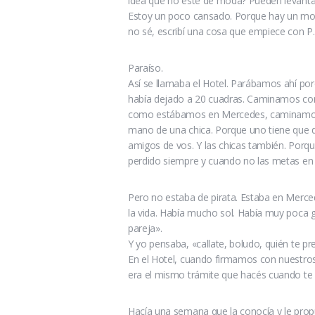
idea que no esté de moda? Pueden levant
Estoy un poco cansado. Porque hay un mont
no sé, escribí una cosa que empiece con P.
Paraíso.
Así se llamaba el Hotel. Parábamos ahí por
había dejado a 20 cuadras. Caminamos co
como estábamos en Mercedes, caminamos 
mano de una chica. Porque uno tiene que d
amigos de vos. Y las chicas también. Porqu
perdido siempre y cuando no las metas en
Pero no estaba de pirata. Estaba en Merc
la vida. Había mucho sol. Había muy poca 
pareja».
Y yo pensaba, «callate, boludo, quién te pr
En el Hotel, cuando firmamos con nuestros
era el mismo trámite que hacés cuando te 
Hacía una semana que la conocía y le propu