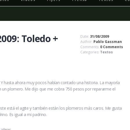
2009: Toledo +
Date:
31/08/2009
Author:
Pablo Gassman
Comments:
0 Comments
Categories:
Textos
 Y hasta ahora muy pocos habían contado una historia. La mayoría
on un plomero. Me dijo que me cobra 750 pesos por repararme el
este está el agite y también están los plomeros más caros. Me gusta
ino. Es igual a mi padrino.
 ideas.