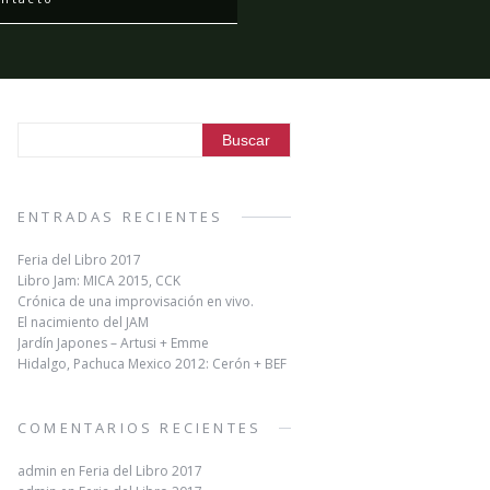
ENTRADAS RECIENTES
Feria del Libro 2017
Libro Jam: MICA 2015, CCK
Crónica de una improvisación en vivo.
El nacimiento del JAM
Jardín Japones – Artusi + Emme
Hidalgo, Pachuca Mexico 2012: Cerón + BEF
COMENTARIOS RECIENTES
admin
en
Feria del Libro 2017