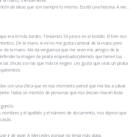
ar la mano, mentalmente.
ón de ideas que son siempre lo mismo. Escribí una historia. A ver…
que era el más barato. Teníamos 50 pesos en el bolsillo. El tren nos
ntentos. De la mano. A mí no me gusta caminar de la mano pero
de la mano. Me da verguenza que me vean mis amigos de la
efender la imagen de pirata emper(nador)dernido que tienen tus
e las chicas son las que más te exigen. Les gusta que seas un pirata
 quilombos.
edes con una chica que en ese momento pensé que me iba a salvar
gente. Había un montón de personas que nos decían «hacen linda
eguntó».
 nombres y el apellido y el número de documento, nos dijeron que
casás.
se ir de viaje. A Mercedes porque no tenía más plata.