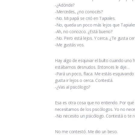
-¿Adónde?
-Mercedes, ¿no conocés?
-No. Mi papá se crió en Tapiales.
-No, queda un poco más lejos que Tapiale
-Ah, no conozco. ¿Está bueno?
-No. Pero está lejos. Y cerca. ¿Te gusta cer
-Me gustás vos.
Hay algo de esquivar el bulto cuando uno h
estábamos desnudos. Entonces le dije…
-Pará un poco, flaca. Me estás esquivando 
gusta ir lejos o cerca. Contestá.
-¿Vas al psicólogo?
Esa es otra cosa que no entiendo. Por qué 
necesitamos de los psicólogos. Yo no nece
-No necesito un psicólogo. Contestá o te 
No me contestó. Me dio un beso.