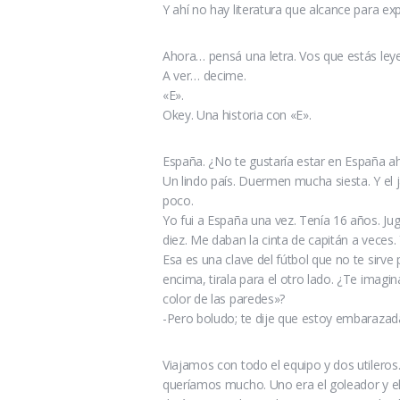
Y ahí no hay literatura que alcance para ex
Ahora… pensá una letra. Vos que estás leye
A ver… decime.
«E».
Okey. Una historia con «E».
España. ¿No te gustaría estar en España a
Un lindo país. Duermen mucha siesta. Y el
poco.
Yo fui a España una vez. Tenía 16 años. Jug
diez. Me daban la cinta de capitán a veces.
Esa es una clave del fútbol que no te sirve
encima, tirala para el otro lado. ¿Te imag
color de las paredes»?
-Pero boludo; te dije que estoy embarazad
Viajamos con todo el equipo y dos utilero
queríamos mucho. Uno era el goleador y el o