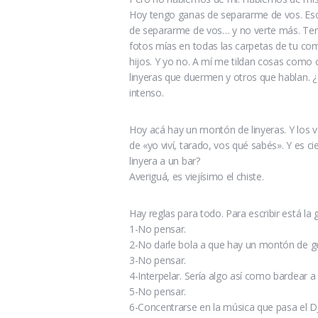
Hoy tengo ganas de separarme de vos. Eso 
de separarme de vos… y no verte más. Ten
fotos mías en todas las carpetas de tu c
hijos. Y yo no. A mí me tildan cosas como
linyeras que duermen y otros que hablan. 
intenso.
Hoy acá hay un montón de linyeras. Y los 
de «yo viví, tarado, vos qué sabés». Y es c
linyera a un bar?
Averiguá, es viejísimo el chiste.
Hay reglas para todo. Para escribir está la 
1-No pensar.
2-No darle bola a que hay un montón de g
3-No pensar.
4-Interpelar. Sería algo así como bardear a
5-No pensar.
6-Concentrarse en la música que pasa el DJ