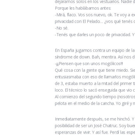
dejáramos solos en los vestuarios. Nadie d
Porque les hablábamos antes:
-Mirá, flaco. Vos sos nuevo, ok. Te voy a 
privacidad con El Pelado… ¿vos qué tenés 
-No sé.
-Tenés que darles un poco de privacidad. Y
En España jugamos contra un equipo de la C
síndrome de down. Bah, mentira. Así nos d
-¡¡¡Piensen que son unos mogólicos!!!
Qué cosa con la gente que tiene miedo. Si
entusiasmaba con eso de llamarlos mogólico
de 3, estaba muerto a la mitad del primer 
loco. El técnico lo sacó enseguida que vio
Al comienzo del segundo tiempo (nosotros
pelota en el medio de la cancha. Yo giré y me
Inmediatamente después, se me hinchó. Y es
posibilidad de ser un José Chatruc. Soy bue
esperanzas de vivir. Y así fue. Perdí las e