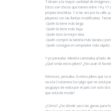
7-Atraer a la mayor cantidad de imágenes a
Estos son chicos que tienen entre 14 y 17 
propias bicicletas. Y si las ves por la cal
playeras con las llantas modificadas. Tien
-Quién la tiene más larga.
-Quién la tiene más baja.
-Quién tuvo la mejor idea.
-Quién compró la batería más barata ( porqu
-Quién consigue el comprador más rápido. 
Y yo pensaba. Mientra caminaba al lado de e
¿Qué onda estos pibes? ¿No usan el facebo
Entonces, pensaba. Si estos pibes que no
va a la Costanera Sur (algo que no está p
uruguayo de visita por el país con solo d
que está de moda?
¿Cómo? ¿De dónde saco las ganas para hac