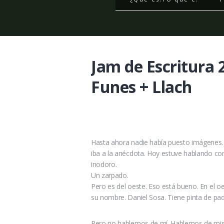
Jam de Escritura 
Funes + Llach
Hasta ahora nadie había puesto imágenes.
iba a la anécdota. Hoy estuve hablando c
inodoro.
Un zarpado.
Pero es del oeste. Eso está bueno. En el o
su nombre. Daniel Sosa. Tiene pinta de padr
Pero no hablemos de mí. Hablemos de mis