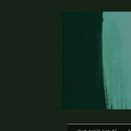
¿Qué es?/O que é?
F