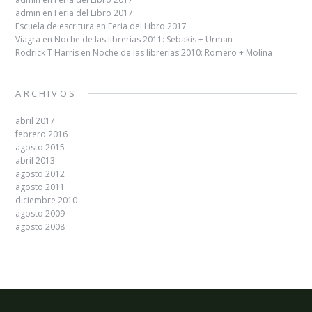
admin
en
Feria del Libro 2017
Escuela de escritura
en
Feria del Libro 2017
Viagra
en
Noche de las librerias 2011: Sebakis + Urman
Rodrick T Harris
en
Noche de las librerías 2010: Romero + Molina
ARCHIVOS
abril 2017
febrero 2016
agosto 2015
abril 2013
agosto 2012
agosto 2011
diciembre 2010
agosto 2009
agosto 2008