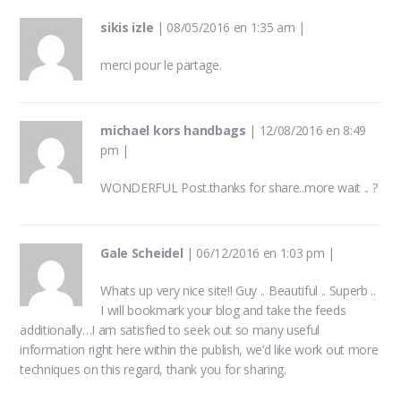
sikis izle
|
08/05/2016 en 1:35 am
|
merci pour le partage.
michael kors handbags
|
12/08/2016 en 8:49
pm
|
WONDERFUL Post.thanks for share..more wait .. ?
Gale Scheidel
|
06/12/2016 en 1:03 pm
|
Whats up very nice site!! Guy .. Beautiful .. Superb ..
I will bookmark your blog and take the feeds
additionally…I am satisfied to seek out so many useful
information right here within the publish, we’d like work out more
techniques on this regard, thank you for sharing.