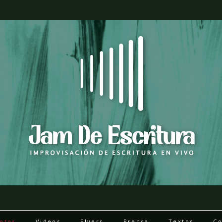
otos
Videos
Flyers
Prensa
Textos
Co