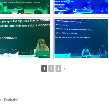
1
2
3
►
ian Teubal®