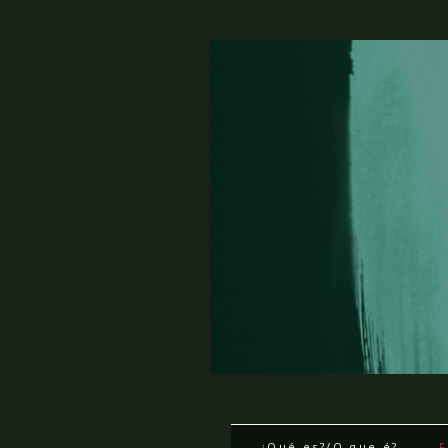
¿Qué es?/O que é?
F