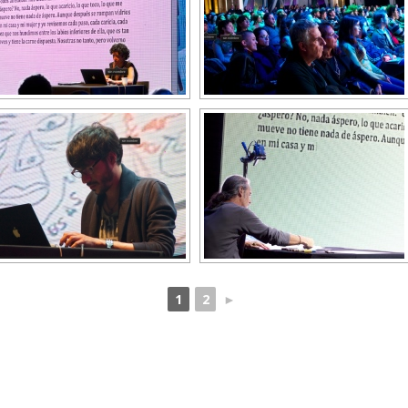
1
2
►