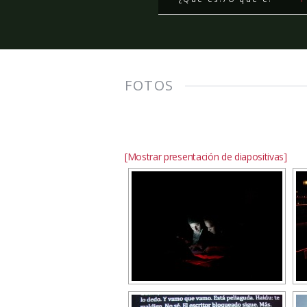
FOTOS
[Mostrar presentación de diapositivas]