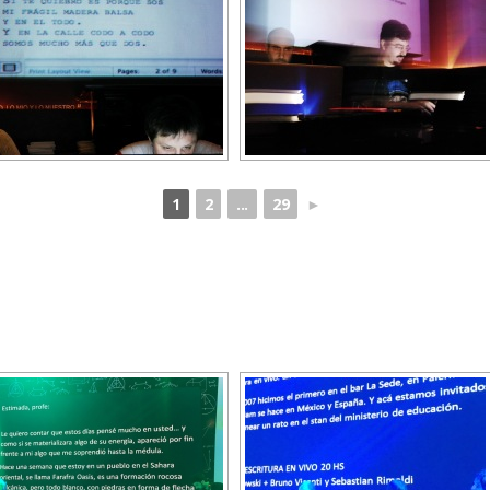
1
2
...
29
►